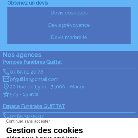
Obtenez un devis
Devis obsèques
Devis prévoyance
Devis marbrerie
Nos agences
Pompes Funèbres Guittat
03 85 51 20 78
pfguittat@gmail.com
20 Rue de Lyon - 71000 - Mâcon
5/5 - 15 avis
Espace Funéraire GUITTAT
03 85 30 95 07
pfguittat@gmail.com
27, Route de la Digue - 71250 - Cluny