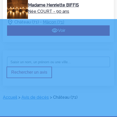
Madame Henriette BIFFIS
Née COURT
- 90 ans
-
Château (71)
Mâcon (71)
Voir
Rechercher un avis
Accueil
>
Avis de décès
>
Château (71)