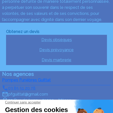
personne défunte de manière totalement personnalisée,
à perpétuer son souvenir dans le respect de ses
volontés, de ses valeurs et de ses convictions, pour
l’accompagner avec dignité dans son dernier voyage.
Obtenez un devis
Devis obsèques
Devis prévoyance
Devis marbrerie
Nos agences
Pompes Funèbres Guittat
03 85 51 20 78
pfguittat@gmail.com
20 Rue de Lyon – 71000 – Mâcon
5/5 – 15 avis