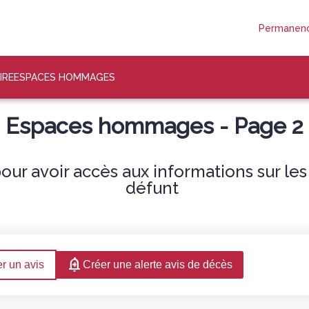
Permanenc
IRE
ESPACES HOMMAGES
Espaces hommages - Page 2
ur avoir accès aux informations sur le
défunt
r un avis
Créer une alerte avis de décès