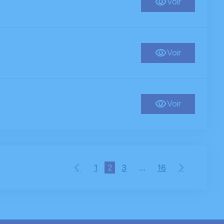
Voir
Voir
Voir
1
2
3
…
16