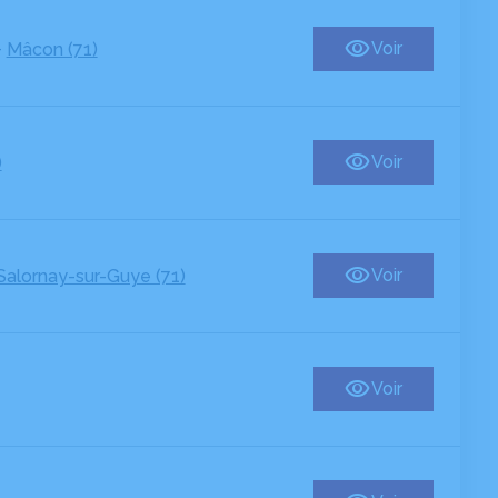
-
Voir
Mâcon (71)
Voir
)
Voir
Salornay-sur-Guye (71)
Voir