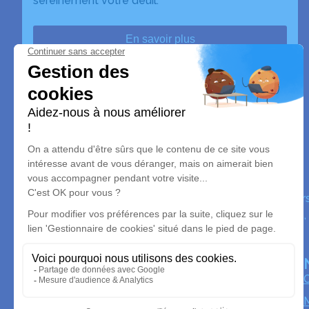
sereinement votre deuil.
En savoir plus
Espace Funéraire Guittat
Nos équipes vous aident à honorer la mémoire de la pe
perpétuer son souvenir dans le respect de ses volontés,
avec dignité dans son dernier voyage.
O
M