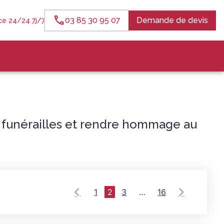
03 85 30 95 07
Demande de devis
e 24/24 7j/7
s funérailles et rendre hommage au
1
2
3
…
16