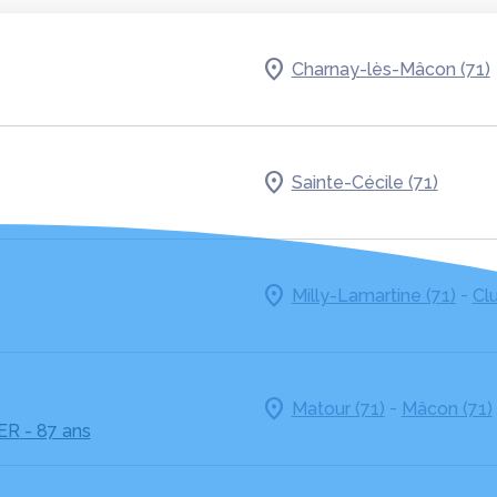
Charnay-lès-Mâcon (71)
Sainte-Cécile (71)
-
Milly-Lamartine (71)
Clu
-
Matour (71)
Mâcon (71)
ER
- 87 ans