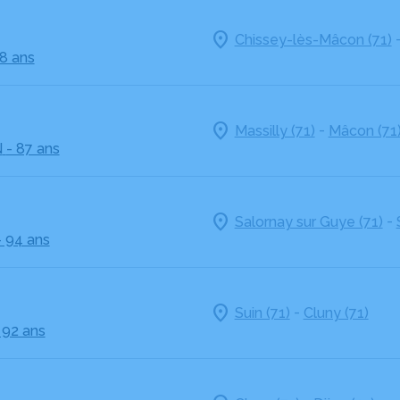
Chissey-lès-Mâcon (71)
58 ans
-
Massilly (71)
Mâcon (71
N
- 87 ans
-
Salornay sur Guye (71)
- 94 ans
-
Suin (71)
Cluny (71)
 92 ans