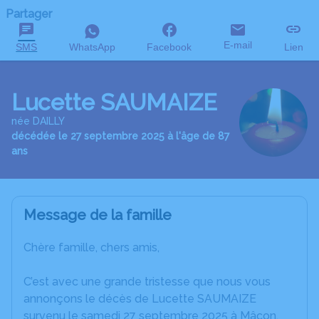
Partager
E-mail
SMS
WhatsApp
Facebook
Lien
Lucette SAUMAIZE
née DAILLY
décédée le 27 septembre 2025 à l'âge de 87
ans
Message de la famille
Chère famille, chers amis,
C’est avec une grande tristesse que nous vous
annonçons le décès de Lucette SAUMAIZE
survenu le samedi 27 septembre 2025 à Mâcon.