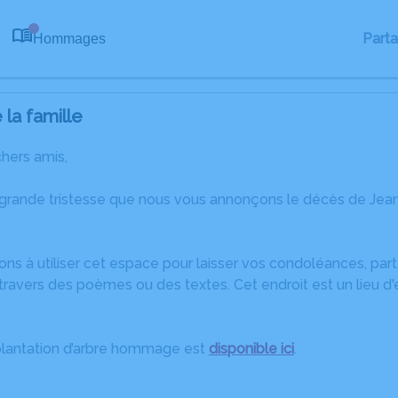
Part
Hommages
0
la famille
chers amis,
 grande tristesse que nous vous annonçons le décès de Jean
ons à utiliser cet espace pour laisser vos condoléances, pa
travers des poèmes ou des textes. Cet endroit est un lieu d
plantation d’arbre hommage est
disponible ici
.