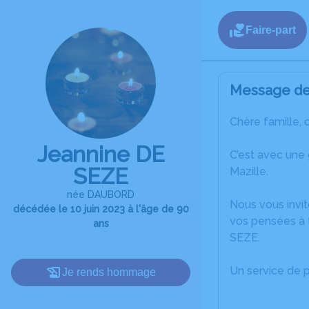
Faire-part
Message de 
Chère famille, 
Jeannine DE
C’est avec une
SEZE
Mazille.
née DAUBORD
Nous vous invit
décédée le 10 juin 2023 à l'âge de 90
vos pensées à 
ans
SEZE.
Un service de 
Je rends hommage