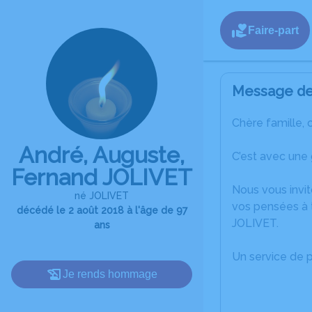
Faire-part
Message de 
Chère famille, 
André, Auguste,
C’est avec une
Fernand JOLIVET
Nous vous invit
né JOLIVET
vos pensées à t
décédé le 2 août 2018 à l'âge de 97
JOLIVET.
ans
Un service de 
Je rends hommage