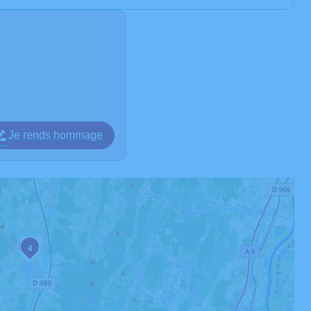
Je rends hommage
1
4