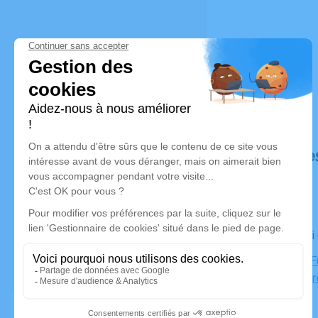
Déroulé de
Le samedi
Chambre Fu
Chenevrièr