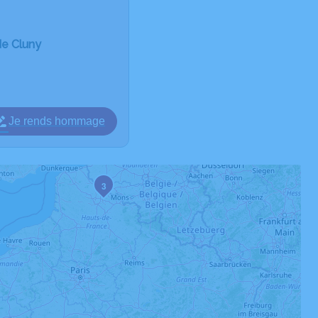
de Cluny
Je rends hommage
3